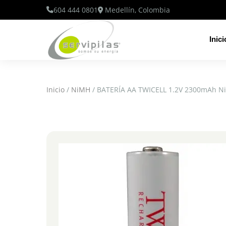
604 444 0801
Medellín, Colombia
Inici
Inicio
/
NiMH
/ BATERÍA AA TWICELL 1.2V 2300mAh N