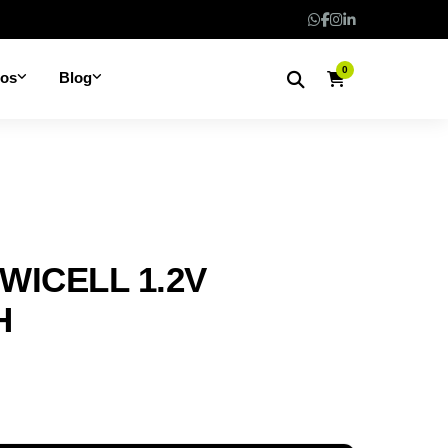
0
nos
Blog
WICELL 1.2V
H