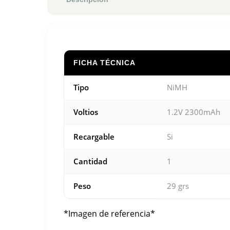
FICHA TÉCNICA
Tipo
NiMH
Voltios
1.2V 2300mAh
Recargable
Si
Cantidad
1
Peso
29 grs
*Imagen de referencia*