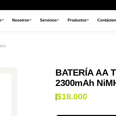
o
Nosotros
Servicios
Productos
Contácte
iMH
BATERÍA AA T
2300mAh NiM
$
18.000