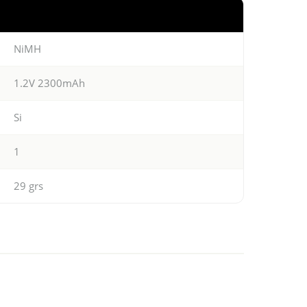
NiMH
1.2V 2300mAh
Si
1
29 grs