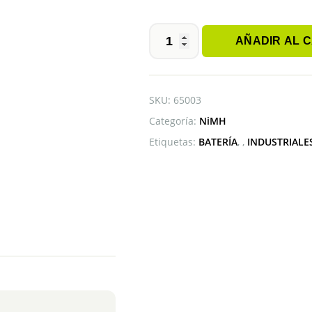
AÑADIR AL 
BATERÍA
AA
TWICELL
1.2V
SKU:
65003
2300mAh
Categoría:
NiMH
NiMH
cantidad
Etiquetas:
BATERÍA
,
INDUSTRIALE