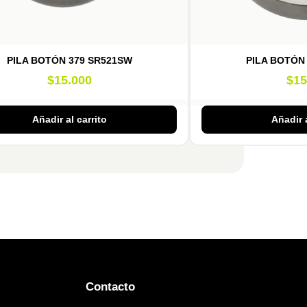
PILA BOTÓN 379 SR521SW
PILA BOTÓN
$
15.000
$
15
Añadir al carrito
Añadir a
Contacto