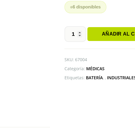
6 disponibles
AÑADIR AL 
BATERÍA
72300
3.5V
PARA
SKU:
67004
WELCH
Categoría:
MÉDICAS
ALLYN
cantidad
Etiquetas:
BATERÍA
,
INDUSTRIALE