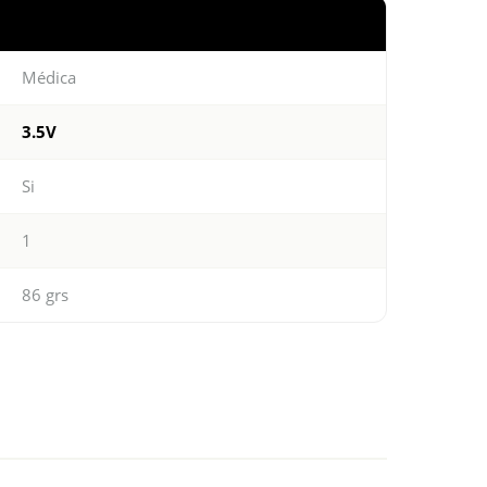
Médica
3.5V
Si
1
86 grs