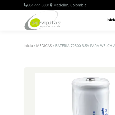
604 444 0801
Medellín, Colombia
Inici
Inicio
/
MÉDICAS
/ BATERÍA 72300 3.5V PARA WELCH 