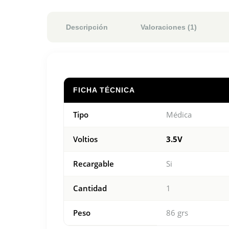
Descripción
Valoraciones (1)
FICHA TÉCNICA
Tipo
Médica
Voltios
3.5V
Recargable
Si
Cantidad
1
Peso
86 grs