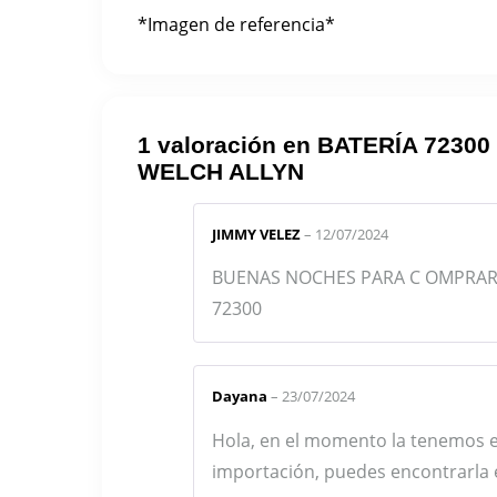
*Imagen de referencia*
1 valoración en
BATERÍA 72300
WELCH ALLYN
JIMMY VELEZ
–
12/07/2024
BUENAS NOCHES PARA C OMPRAR 
72300
Dayana
–
23/07/2024
Hola, en el momento la tenemos 
importación, puedes encontrarla e