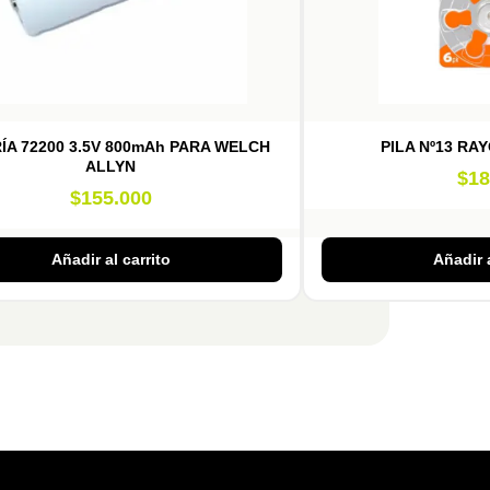
ÍA 72200 3.5V 800mAh PARA WELCH
PILA Nº13 RA
ALLYN
$
18
$
155.000
Añadir al carrito
Añadir a