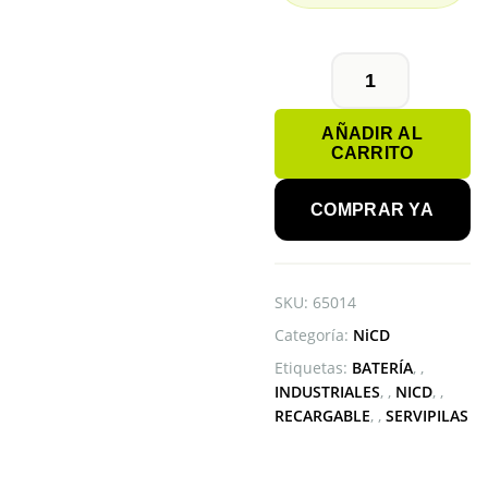
BATERÍA
4/5AA
AÑADIR AL
TENERGY
CARRITO
1.2V
900mAh
NiCD
COMPRAR YA
cantidad
SKU:
65014
Categoría:
NiCD
Etiquetas:
BATERÍA
,
INDUSTRIALES
,
NICD
,
RECARGABLE
,
SERVIPILAS