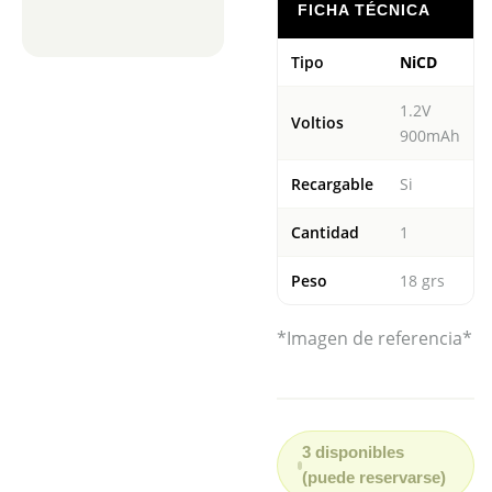
FICHA TÉCNICA
Tipo
NiCD
1.2V
Voltios
900mAh
Recargable
Si
Cantidad
1
Peso
18 grs
*Imagen de referencia*
3 disponibles
(puede reservarse)