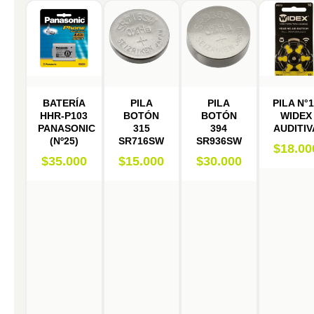
BATERÍA
PILA
PILA
PILA N°
HHR-P103
BOTÓN
BOTÓN
WIDEX
PANASONIC
315
394
AUDITIV
(Nº25)
SR716SW
SR936SW
$
18.00
$
35.000
$
15.000
$
30.000