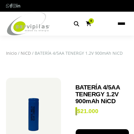
0
Inicio
/
NiCD
/ BATERÍA 4/5AA TENERGY 1.2V 900mAh NiCD
BATERÍA 4/5AA
TENERGY 1.2V
900mAh NiCD
$
21.000