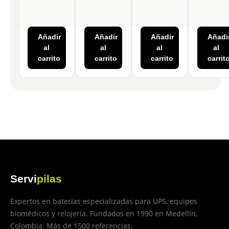
Añadir
Añadir
Añadir
Añadi
al
al
al
al
carrito
carrito
carrito
carrit
Servi
pilas
Expertos en baterías especializadas para UPS, equipos
biomédicos y relojería. Fundados en 1990 en Medellín,
Colombia. Más de 1500 referencias.