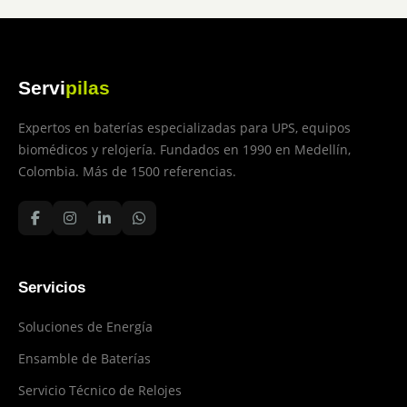
Servi
pilas
Expertos en baterías especializadas para UPS, equipos
biomédicos y relojería. Fundados en 1990 en Medellín,
Colombia. Más de 1500 referencias.
Servicios
Soluciones de Energía
Ensamble de Baterías
Servicio Técnico de Relojes