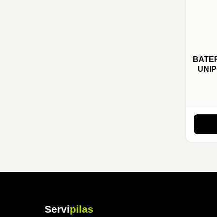
BATER
UNIP
Servi
pilas