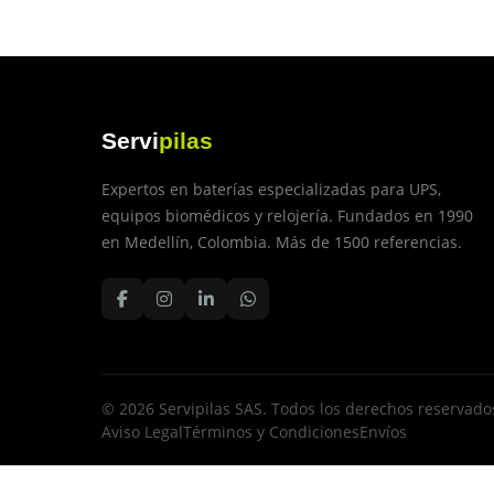
Servi
pilas
Expertos en baterías especializadas para UPS,
equipos biomédicos y relojería. Fundados en 1990
en Medellín, Colombia. Más de 1500 referencias.
© 2026 Servipilas SAS. Todos los derechos reservado
Aviso Legal
Términos y Condiciones
Envíos