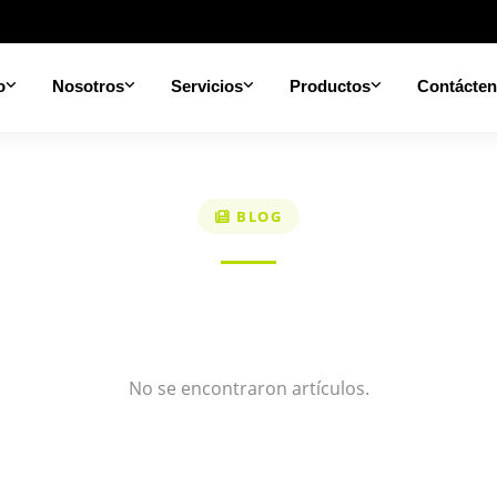
o
Nosotros
Servicios
Productos
Contácte
BLOG
No se encontraron artículos.