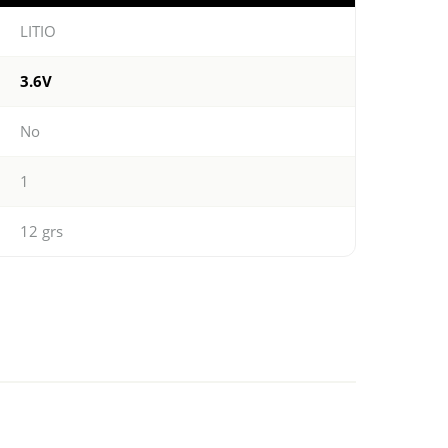
LITIO
3.6V
No
1
12 grs