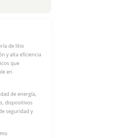
ía de litio
ón y alta eficiencia
nicos que
ble en
idad de energía,
s, dispositivos
de seguridad y
timo