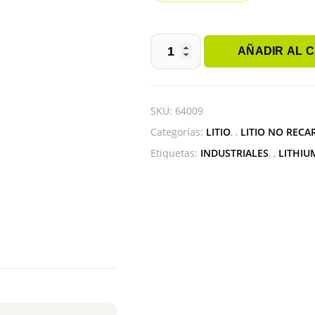
AÑADIR AL 
PILA
XL-
055F
XENO
SKU:
64009
2/3AA
Categorías:
LITIO
,
LITIO NO RECA
cantidad
Etiquetas:
INDUSTRIALES
,
LITHIU