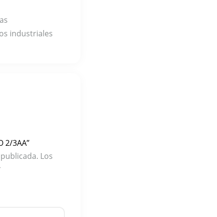
mas
os industriales
O 2/3AA”
 publicada.
Los
*