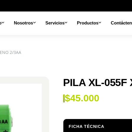
o
Nosotros
Servicios
Productos
Contácte
XENO 2/3AA
PILA XL-055F
$
45.000
FICHA TÉCNICA