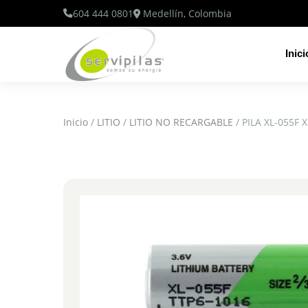
604 444 0801
Medellín, Colombia
Inici
Inicio
/
LITIO
/
LITIO NO RECARGABLE
/ PILA XL-055F 