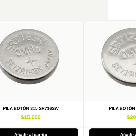
PILA BOTÓN 315 SR716SW
PILA BOTÓN
$
15.000
$
20
Añadir al carrito
Añadir a