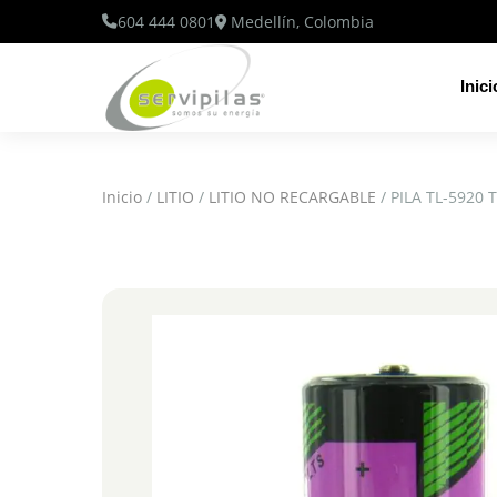
604 444 0801
Medellín, Colombia
Inici
Inicio
/
LITIO
/
LITIO NO RECARGABLE
/ PILA TL-5920 