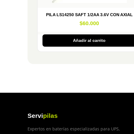
PILA LS14250 SAFT 1/2AA 3.6V CON AXIAL
$
60.000
Añadir al carrito
Servi
pilas
Expertos en baterías especializadas para UPS,