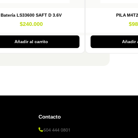
Batería LS33600 SAFT D 3.6V
PILA M4T
$
240.000
$
98
Añadir al carrito
Añadir a
Contacto
604 444 0801