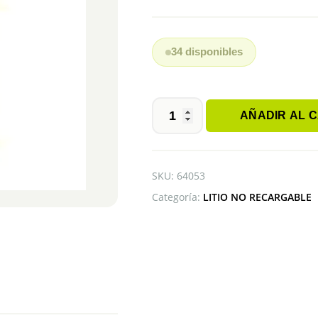
34 disponibles
AÑADIR AL 
PILA
TL-
5920
TADIRAN
SKU:
64053
3.6V
Categoría:
LITIO NO RECARGABLE
cantidad