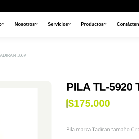
o
Nosotros
Servicios
Productos
Contácte
TADIRAN 3.6V
PILA TL-5920 
$
175.000
Pila marca Tadiran tamaño C r