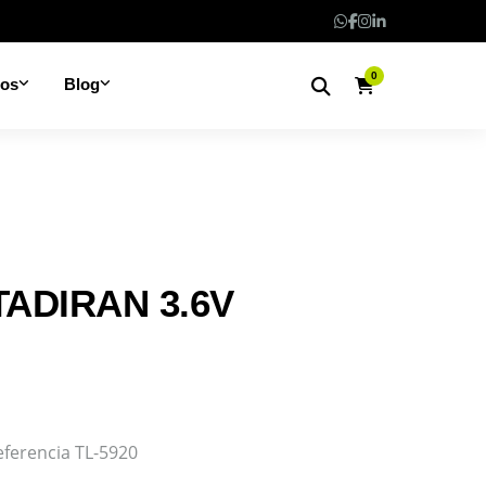
0
nos
Blog
TADIRAN 3.6V
eferencia TL-5920