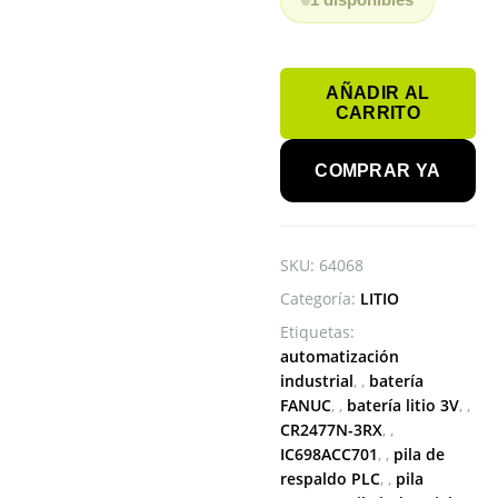
1 disponibles
PILA
AÑADIR AL
PARA
CARRITO
PLC
FANUC
COMPRAR YA
IC698ACC701
RX71CPU
CR2477N-
3RX
SKU:
64068
3V
cantidad
Categoría:
LITIO
Etiquetas:
automatización
industrial
,
batería
FANUC
,
batería litio 3V
,
CR2477N-3RX
,
IC698ACC701
,
pila de
respaldo PLC
,
pila