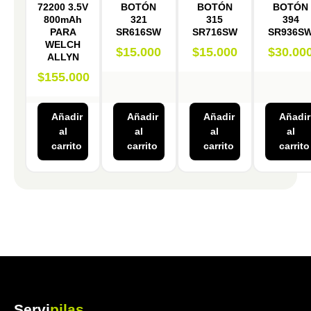
72200 3.5V
BOTÓN
BOTÓN
BOTÓN
800mAh
321
315
394
PARA
SR616SW
SR716SW
SR936S
WELCH
$
15.000
$
15.000
$
30.00
ALLYN
$
155.000
Añadir
Añadir
Añadir
Añadir
al
al
al
al
carrito
carrito
carrito
carrito
Servi
pilas