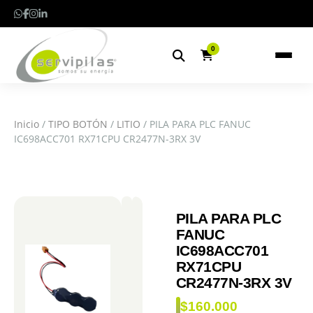
0
Inicio
/
TIPO BOTÓN
/
LITIO
/ PILA PARA PLC FANUC
IC698ACC701 RX71CPU CR2477N-3RX 3V
PILA PARA PLC
FANUC
IC698ACC701
RX71CPU
CR2477N-3RX 3V
$
160.000