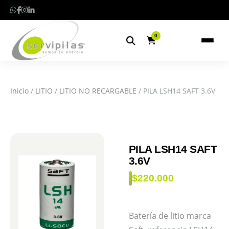
0
Inicio
/
LITIO
/
LITIO NO RECARGABLE
/ PILA LSH14 SAFT 3.6V
PILA LSH14 SAFT
3.6V
$
220.000
Batería de litio marca