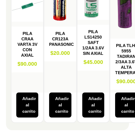
PILA
PILA
PILA
LS14250
CRAA
CR123A
SAFT
VARTA 3V
PANASONIC
PILA TLH
1/2AA 3.6V
CON
5955
$
20.000
SIN AXIAL
AXIAL
TADIRA
$
45.000
2/3AA 3.6
$
90.000
ALTA
TEMPER
$
90.00
Añadir
Añadir
Añadir
Añadir
al
al
al
al
carrito
carrito
carrito
carrito