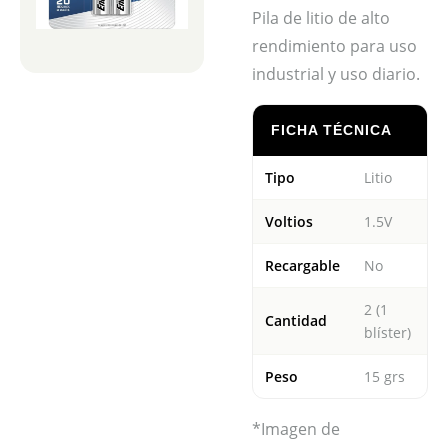
Pila de litio de alto
rendimiento para uso
industrial y uso diario.
FICHA TÉCNICA
Tipo
Litio
Voltios
1.5V
Recargable
No
2 (1
Cantidad
blíster)
Peso
15 grs
*Imagen de