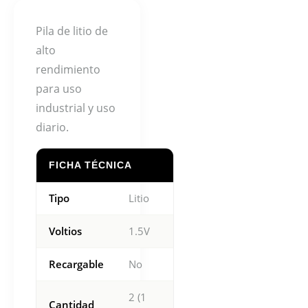
Pila de litio de
alto
rendimiento
para uso
industrial y uso
diario.
FICHA TÉCNICA
Tipo
Litio
Voltios
1.5V
Recargable
No
2 (1
Cantidad