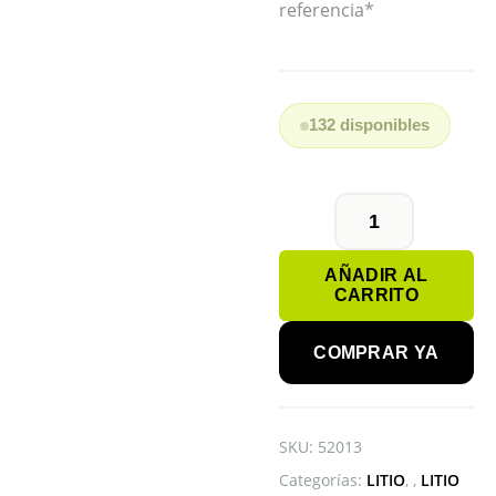
referencia*
132 disponibles
PILA
AA
AÑADIR AL
ENERGIZER
CARRITO
LITHIUM
cantidad
COMPRAR YA
SKU:
52013
Categorías:
LITIO
,
LITIO