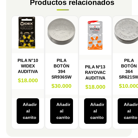
Productos relacionados
PILA N°10
PILA
PILA
WIDEX
BOTÓN
BOTÓN
PILA Nº13
AUDITIVA
394
364
RAYOVAC
SR936SW
SR621S
AUDITIVA
$
18.000
$
30.000
$
10.00
$
18.000
Añadir
Añadir
Añadir
Añadir
al
al
al
al
carrito
carrito
carrito
carrito