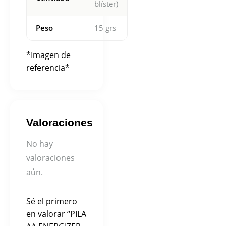
blíster)
Peso
15 grs
*Imagen de
referencia*
Valoraciones
No hay
valoraciones
aún.
Sé el primero
en valorar “PILA