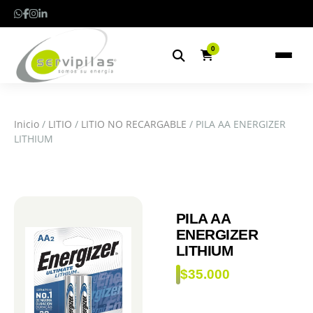
0
Inicio
/
LITIO
/
LITIO NO RECARGABLE
/ PILA AA ENERGIZER
LITHIUM
PILA AA
ENERGIZER
LITHIUM
$
35.000