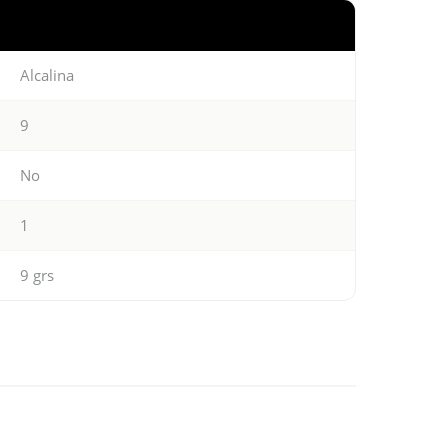
Alcalina
9
No
1
9 grs