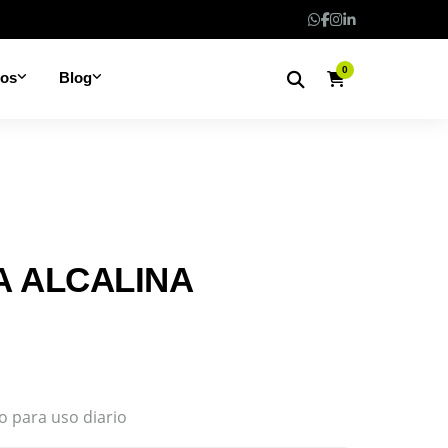
0
nos
Blog
A ALCALINA
to para uso diario