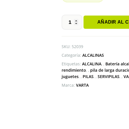
AÑADIR AL 
PILA
9V
VARTA
ALCALINA
SKU:
52039
cantidad
Categoría:
ALCALINAS
Etiquetas:
ALCALINA
,
Batería alca
rendimiento
,
pila de larga durac
juguetes
,
PILAS
,
SERVIPILAS
,
VA
Marca:
VARTA