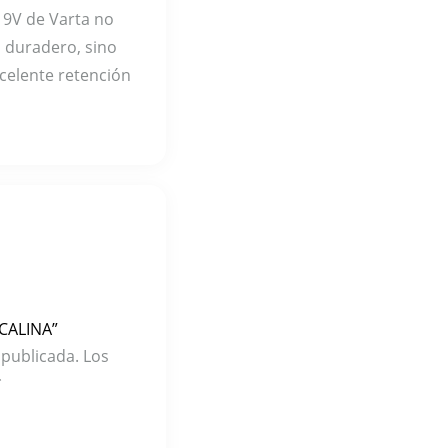
a 9V de Varta no
 duradero, sino
celente retención
LCALINA”
 publicada.
Los
*