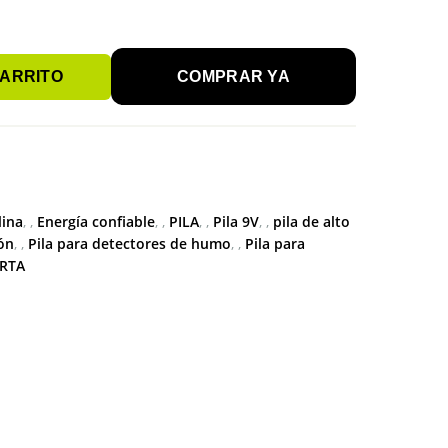
CARRITO
COMPRAR YA
lina
,
Energía confiable
,
PILA
,
Pila 9V
,
pila de alto
ión
,
Pila para detectores de humo
,
Pila para
RTA