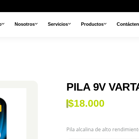
o
Nosotros
Servicios
Productos
Contácte
PILA 9V VART
$
18.000
Pila alcalina de alto rendimien