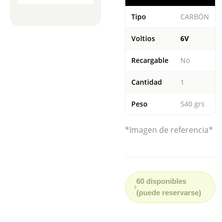
Tipo
CARBÓN
Voltios
6V
Recargable
No
Cantidad
1
Peso
540 grs
*Imagen de referencia*
60 disponibles
(puede reservarse)