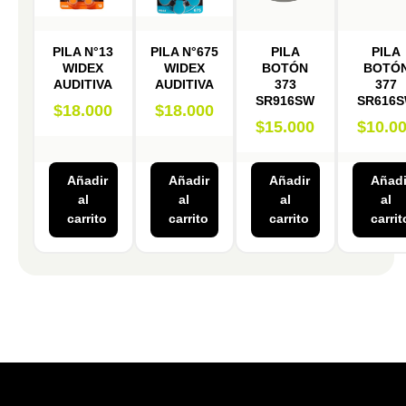
PILA N°13
PILA N°675
PILA
PILA
WIDEX
WIDEX
BOTÓN
BOTÓ
AUDITIVA
AUDITIVA
373
377
SR916SW
SR616
$
18.000
$
18.000
$
15.000
$
10.0
Añadir
Añadir
Añadir
Añadi
al
al
al
al
carrito
carrito
carrito
carrit