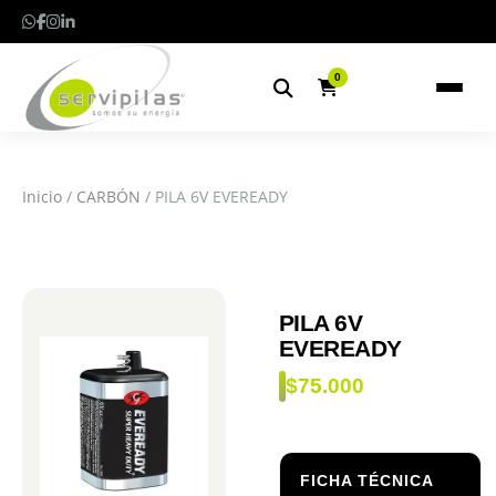
0
Inicio
/
CARBÓN
/ PILA 6V EVEREADY
PILA 6V
EVEREADY
$
75.000
FICHA TÉCNICA