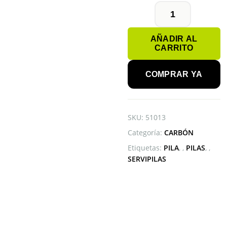
PILA
6V
AÑADIR AL
EVEREADY
CARRITO
cantidad
COMPRAR YA
SKU:
51013
Categoría:
CARBÓN
Etiquetas:
PILA
,
PILAS
,
SERVIPILAS