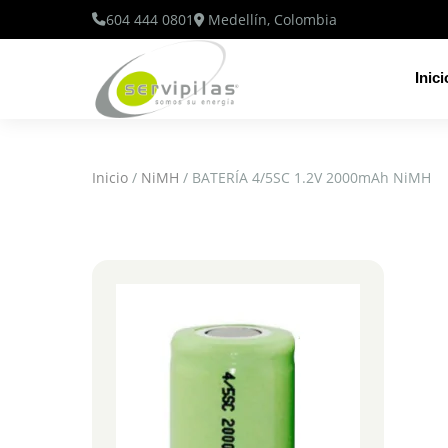
604 444 0801
Medellín, Colombia
Inici
Inicio
/
NiMH
/ BATERÍA 4/5SC 1.2V 2000mAh NiMH