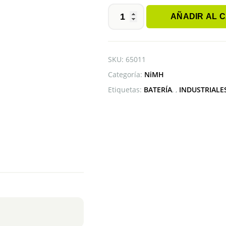
AÑADIR AL 
BATERÍA
4/5SC
1.2V
2000mAh
SKU:
65011
NiMH
Categoría:
NiMH
cantidad
Etiquetas:
BATERÍA
,
INDUSTRIALE