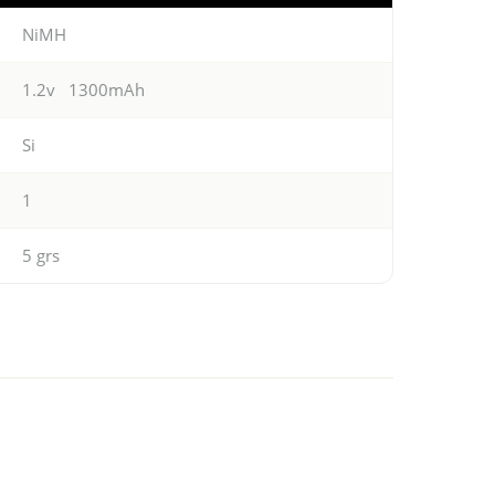
NiMH
1.2v 1300mAh
Si
1
5 grs