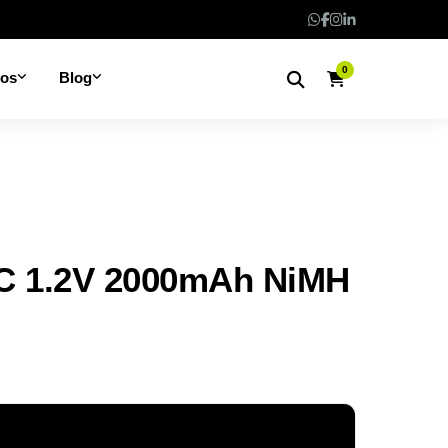
0
nos
Blog
C 1.2V 2000mAh NiMH