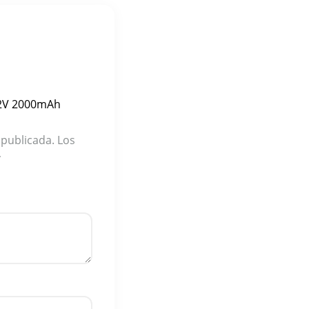
1.2V 2000mAh
 publicada.
Los
*