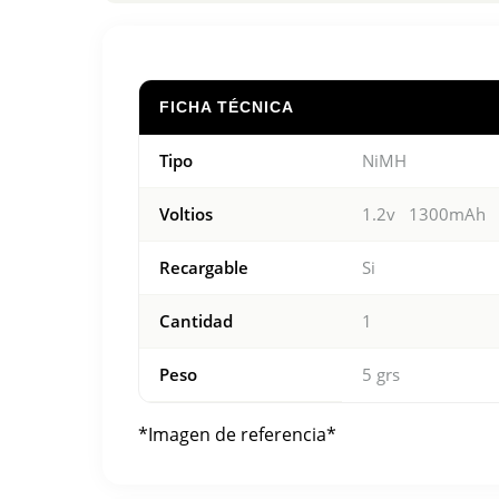
FICHA TÉCNICA
Tipo
NiMH
Voltios
1.2v 1300mAh
Recargable
Si
Cantidad
1
Peso
5 grs
*Imagen de referencia*