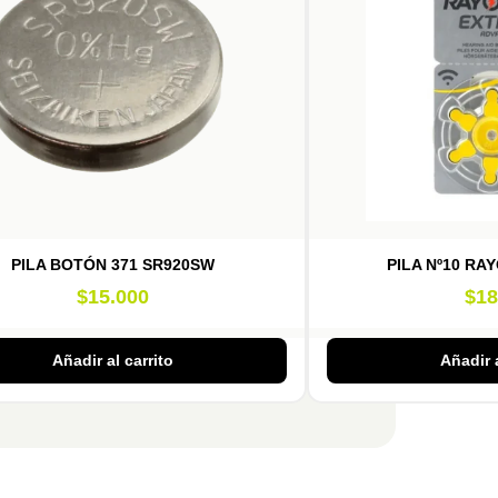
PILA BOTÓN 371 SR920SW
PILA Nº10 RA
$
15.000
$
18
Añadir al carrito
Añadir a