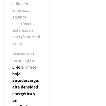
utiliza en
linternas,
equipos
electrónicos,
sistemas de
energía portátil
y más.
Gracias a su
tecnología de
Li-ion
, ofrece
baja
autodescarga,
alta densidad
energética y
un