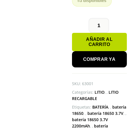
3 disponibles
BATERÍA
18650
AÑADIR AL
3.7V
CARRITO
2200mAh
cantidad
COMPRAR YA
SKU:
63001
Categorías:
LITIO
,
LITIO
RECARGABLE
Etiquetas:
BATERÍA
,
batería
18650
,
batería 18650 3.7V
,
batería 18650 3.7V
2200mAh
,
batería