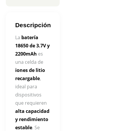
Descripción
La
batería
18650 de 3.7V y
2200mAh
es
una celda de
iones de litio
recargable
,
ideal para
dispositivos
que requieren
alta capacidad
y rendimiento
estable
. Se