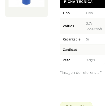
FICHA TÉCNICA
Tipo
Litio
3.7v
Voltios
2200mAh
Recargable
Si
Cantidad
1
Peso
32grs
*Imagen de referencia*