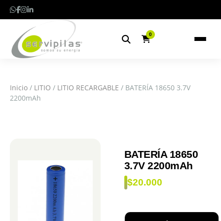
0
Inicio
/
LITIO
/
LITIO RECARGABLE
/ BATERÍA 18650 3.7V
2200mAh
BATERÍA 18650
3.7V 2200mAh
$
20.000