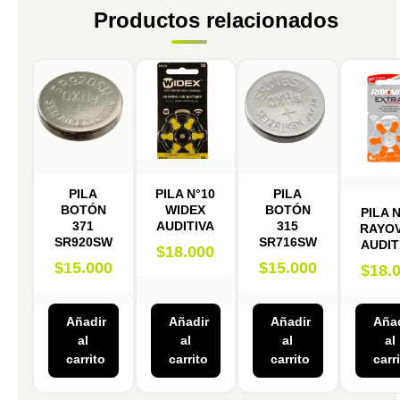
Productos relacionados
PILA
PILA N°10
PILA
BOTÓN
WIDEX
BOTÓN
PILA N
371
AUDITIVA
315
RAYO
SR920SW
SR716SW
AUDIT
$
18.000
$
15.000
$
15.000
$
18.
Añadir
Añadir
Añadir
Añad
al
al
al
al
carrito
carrito
carrito
carr