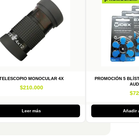
TELESCOPIO MONOCULAR 4X
PROMOCIÓN 5 BLÍST
AUD
$
210.000
$
72
Leer más
Añadir a