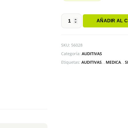
AÑADIR AL 
ATRAPACERAS
cantidad
SKU:
56028
Categoría:
AUDITIVAS
Etiquetas:
AUDITIVAS
,
MEDICA
,
S