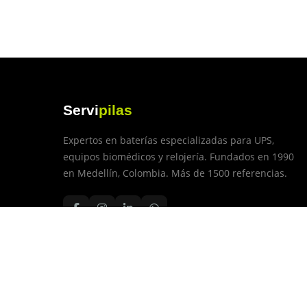
Servi
pilas
Expertos en baterías especializadas para UPS,
equipos biomédicos y relojería. Fundados en 1990
en Medellín, Colombia. Más de 1500 referencias.
© 2026 Servipilas SAS. Todos los derechos reservado
Aviso Legal
Términos y Condiciones
Envíos