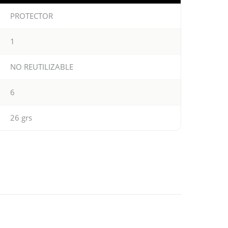
PROTECTOR
1
NO REUTILIZABLE
6
26 grs