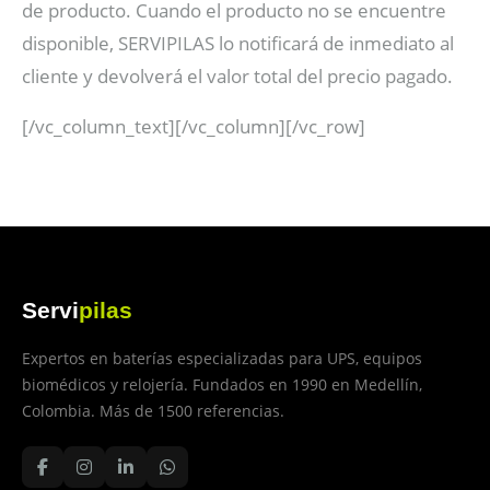
de producto. Cuando el producto no se encuentre
disponible, SERVIPILAS lo notificará de inmediato al
cliente y devolverá el valor total del precio pagado.
[/vc_column_text][/vc_column][/vc_row]
Servi
pilas
Expertos en baterías especializadas para UPS, equipos
biomédicos y relojería. Fundados en 1990 en Medellín,
Colombia. Más de 1500 referencias.