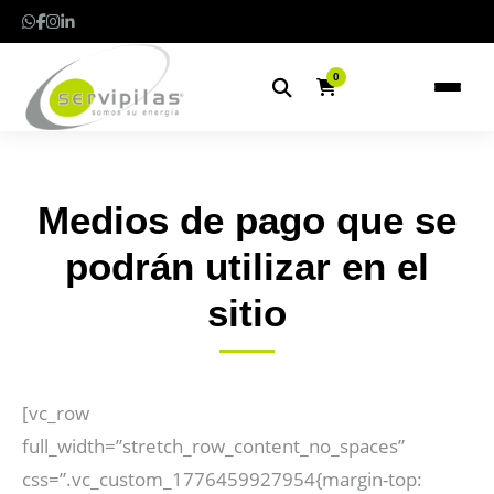
0
Medios de pago que se
podrán utilizar en el
sitio
[vc_row
full_width=”stretch_row_content_no_spaces”
css=”.vc_custom_1776459927954{margin-top: