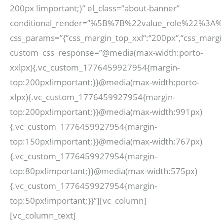
200px !important;}” el_class=”about-banner”
conditional_render=”%5B%7B%22value_role%22%3A
css_params=”{“css_margin_top_xxl“:“200px“,“css_margi
custom_css_response=”@media(max-width:porto-
xxlpx){.vc_custom_1776459927954{margin-
top:200px!important;}}@media(max-width:porto-
xlpx){.vc_custom_1776459927954{margin-
top:200px!important;}}@media(max-width:991px)
{.vc_custom_1776459927954{margin-
top:150px!important;}}@media(max-width:767px)
{.vc_custom_1776459927954{margin-
top:80px!important;}}@media(max-width:575px)
{.vc_custom_1776459927954{margin-
top:50px!important;}}”][vc_column]
[vc_column_text]