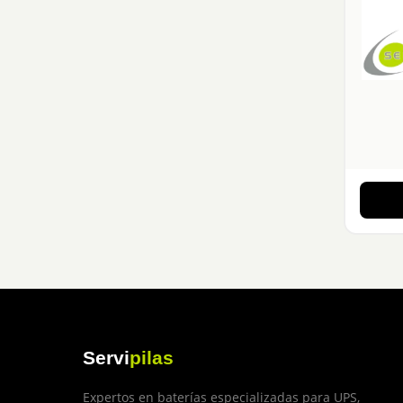
Servi
pilas
Expertos en baterías especializadas para UPS,