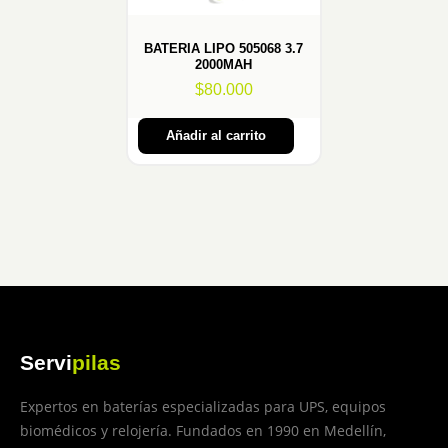
BATERIA LIPO 505068 3.7
2000MAH
$
80.000
Añadir al carrito
Servi
pilas
Expertos en baterías especializadas para UPS, equipos
biomédicos y relojería. Fundados en 1990 en Medellín,