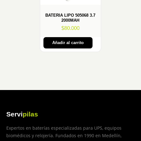
BATERIA LIPO 505068 3.7
2000MAH
$
80.000
Añadir al carrito
Servi
pilas
Expertos en baterías especializadas para UPS, equipos
biomédicos y relojería. Fundados en 1990 en Medellín,