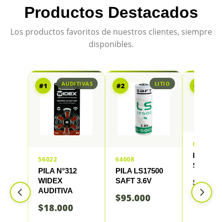
Productos Destacados
Los productos favoritos de nuestros clientes, siempre
disponibles.
AUDITIVAS
LITIO
#1
#2
#3
64005
PILA LS
56022
64008
SAFT 2/
PILA N°312
PILA LS17500
WIDEX
SAFT 3.6V
$
87.0
AUDITIVA
$
95.000
$
18.000